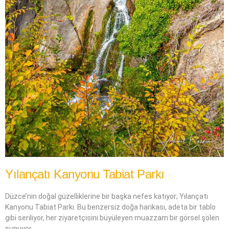
Yılançatı Kanyonu Tabiat Parkı
Düzce’nin doğal güzelliklerine bir başka nefes katıyor; Yılançatı
Kanyonu Tabiat Parkı. Bu benzersiz doğa harikası, adeta bir tablo
gibi seriliyor, her ziyaretçisini büyüleyen muazzam bir görsel şölen
sunuyor.