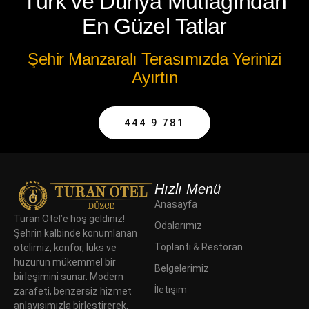
Türk ve Dünya Mutfağından
En Güzel Tatlar
Şehir Manzaralı Terasımızda Yerinizi
Ayırtın
444 9 781
Hızlı Menü
Anasayfa
Turan Otel’e hoş geldiniz!
Odalarımız
Şehrin kalbinde konumlanan
Toplantı & Restoran
otelimiz, konfor, lüks ve
huzurun mükemmel bir
Belgelerimiz
birleşimini sunar. Modern
İletişim
zarafeti, benzersiz hizmet
anlayışımızla birleştirerek,