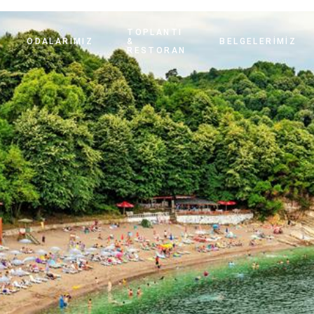
TOPLANTI
ODALARIMIZ
&
BELGELERIMIZ
RESTORAN