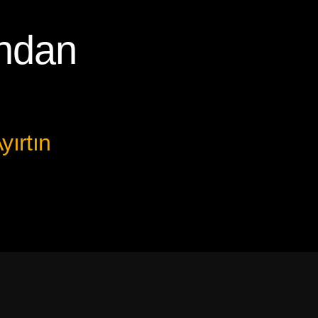
ından
yırtın