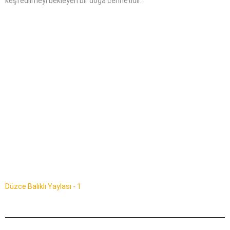
keşfedilmeyi bekleyen bir doğa cennetidir.
Düzce Balıklı Yaylası - 1