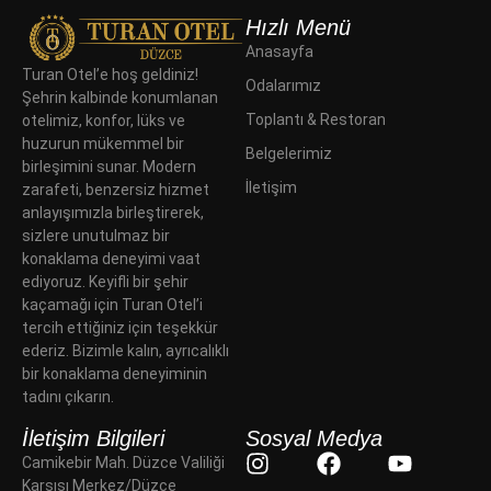
Hızlı Menü
Anasayfa
Turan Otel’e hoş geldiniz!
Odalarımız
Şehrin kalbinde konumlanan
Toplantı & Restoran
otelimiz, konfor, lüks ve
huzurun mükemmel bir
Belgelerimiz
birleşimini sunar. Modern
İletişim
zarafeti, benzersiz hizmet
anlayışımızla birleştirerek,
sizlere unutulmaz bir
konaklama deneyimi vaat
ediyoruz. Keyifli bir şehir
kaçamağı için Turan Otel’i
tercih ettiğiniz için teşekkür
ederiz. Bizimle kalın, ayrıcalıklı
bir konaklama deneyiminin
tadını çıkarın.
İletişim Bilgileri
Sosyal Medya
Camikebir Mah. Düzce Valiliği
Karşısı Merkez/Düzce