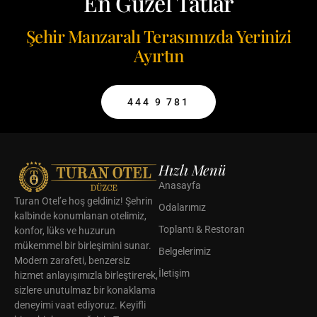
En Güzel Tatlar
Şehir Manzaralı Terasımızda Yerinizi
Ayırtın
444 9 781
Hızlı Menü
Anasayfa
Turan Otel’e hoş geldiniz! Şehrin
Odalarımız
kalbinde konumlanan otelimiz,
Toplantı & Restoran
konfor, lüks ve huzurun
mükemmel bir birleşimini sunar.
Belgelerimiz
Modern zarafeti, benzersiz
İletişim
hizmet anlayışımızla birleştirerek,
sizlere unutulmaz bir konaklama
deneyimi vaat ediyoruz. Keyifli